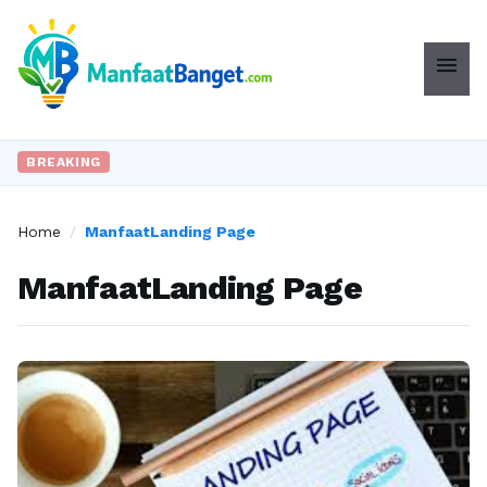
menu
BREAKING
Home
/
ManfaatLanding Page
ManfaatLanding Page