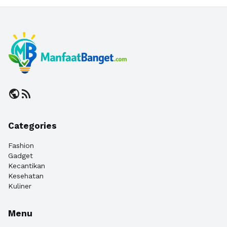
public
rss_feed
Categories
Fashion
Gadget
Kecantikan
Kesehatan
Kuliner
Menu