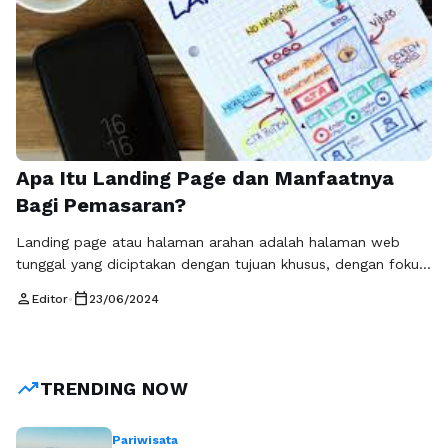
Apa Itu Landing Page dan Manfaatnya
Bagi Pemasaran?
Landing page atau halaman arahan adalah halaman web
tunggal yang diciptakan dengan tujuan khusus, dengan fokus
pada satu tindakan atau tujuan. Halaman ini dirancang untuk
person
calendar_today
Editor
•
23/06/2024
membuat pengunjung melakukan tindakan tertentu, seperti
membeli produk, mendaftar untuk newsletter, atau
mengunduh e-book. Landing page biasanya terpisah dari
situs web utama dan tidak memiliki navigasi yang
trending_up
TRENDING NOW
mengarahkan pengunjung ke …
Baca Selengkapnya
Pariwisata