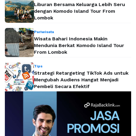
Liburan Bersama Keluarga Lebih Seru
dengan Komodo Island Tour From
Lombok
Pariwisata
Wisata Bahari Indonesia Makin
Mendunia Berkat Komodo Island Tour
From Lombok
Tips
Strategi Retargeting TikTok Ads untuk
Mengubah Audiens Hangat Menjadi
Pembeli Secara Efektif