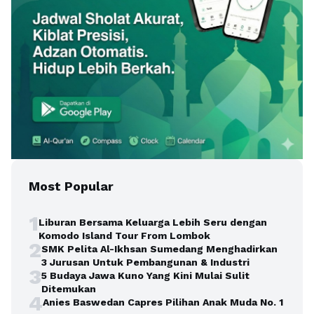
Most Popular
1
Liburan Bersama Keluarga Lebih Seru dengan
Komodo Island Tour From Lombok
2
SMK Pelita Al-Ikhsan Sumedang Menghadirkan
3 Jurusan Untuk Pembangunan & Industri
3
5 Budaya Jawa Kuno Yang Kini Mulai Sulit
Ditemukan
4
Anies Baswedan Capres Pilihan Anak Muda No. 1