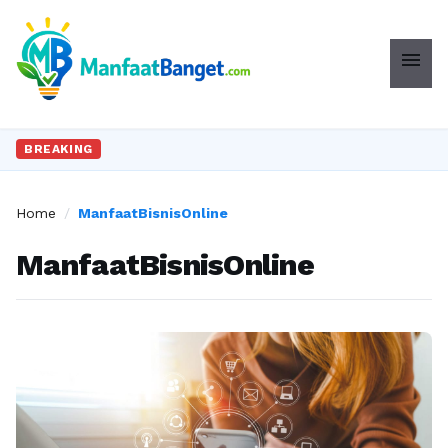
menu
BREAKING
Home
/
ManfaatBisnisOnline
ManfaatBisnisOnline