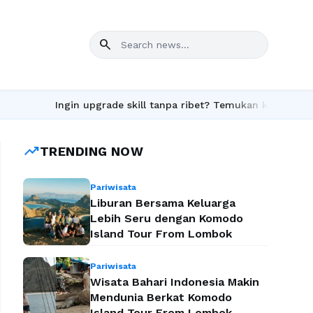
search
Ingin upgrade skill tanpa ribet? Temukan kelas seru dan ma
trending_up
TRENDING NOW
Pariwisata
Liburan Bersama Keluarga
Lebih Seru dengan Komodo
Island Tour From Lombok
Pariwisata
Wisata Bahari Indonesia Makin
Mendunia Berkat Komodo
Island Tour From Lombok