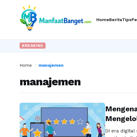
Home
Berita
Tips
Pe
BREAKING
Home
/
manajemen
manajemen
Mengena
Mengelol
Di era digital