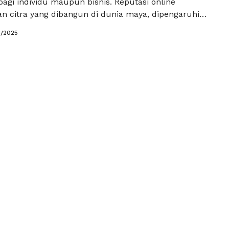
bagi individu maupun bisnis. Reputasi online
 citra yang dibangun di dunia maya, dipengaruhi
 komentar, dan konten yang terkait dengan nama atau
3/2025
karena itu, manajemen reputasi online menjadi
k menjaga dan membangun kepercayaan. Artikel ini
has …
Baca Selengkapnya