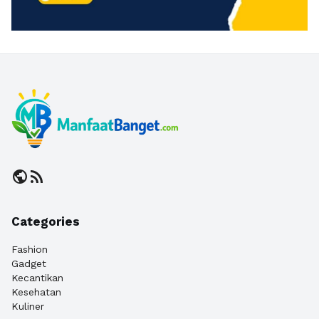
public
rss_feed
Categories
Fashion
Gadget
Kecantikan
Kesehatan
Kuliner