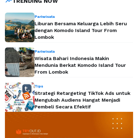
trending_up
TRENDING NOW
Baca Selengkapnya
Pariwisata
Liburan Bersama Keluarga Lebih Seru
dengan Komodo Island Tour From
Lombok
Pariwisata
Wisata Bahari Indonesia Makin
Mendunia Berkat Komodo Island Tour
From Lombok
Tips
Strategi Retargeting TikTok Ads untuk
Mengubah Audiens Hangat Menjadi
Pembeli Secara Efektif