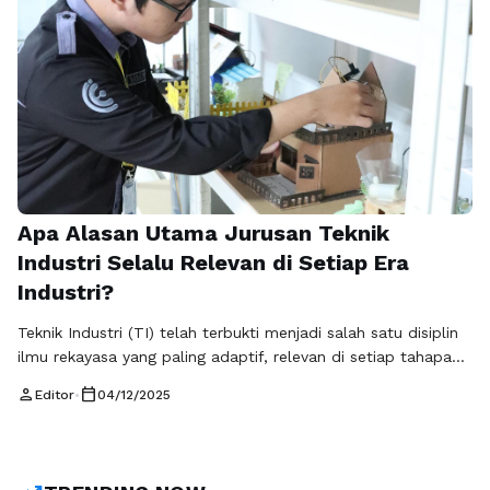
Apa Alasan Utama Jurusan Teknik
Industri Selalu Relevan di Setiap Era
Industri?
Teknik Industri (TI) telah terbukti menjadi salah satu disiplin
ilmu rekayasa yang paling adaptif, relevan di setiap tahapan
revolusi industri, mulai dari mekanisasi hingga digitalisasi.
person
calendar_today
Editor
•
04/12/2025
Memilih Teknik Industri S1 menjamin Anda memiliki keahlian
yang abadi, yaitu optimalisasi sistem. Pengalaman kuliah
teknik industri membekali Anda dengan integrasi rekayasa
sains dan aspek kemanusiaan. Urgensi topik ini adalah …