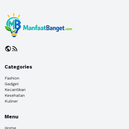
public
rss_feed
Categories
Fashion
Gadget
Kecantikan
Kesehatan
Kuliner
Menu
Home