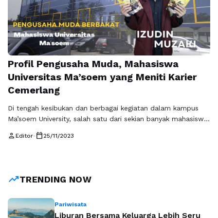
Profil Pengusaha Muda, Mahasiswa
Universitas Ma’soem yang Meniti Karier
Cemerlang
Di tengah kesibukan dan berbagai kegiatan dalam kampus
Ma’soem University, salah satu dari sekian banyak mahasiswa
yang unggul dan berprestasi yaitu Muhammad Izudin Muzaki
person
calendar_today
Editor
•
25/11/2023
seorang mahasiswa semester lima program studi Manajemen
Bisnis Syariah berhasil menunjukan pencapaian yang belum
bisa disaingi oleh mahasiswa lainnya. Izudin tidak hanya aktif
dalam organisasi DPM (Dewan Perwakilan Mahasiswa), ia
trending_up
TRENDING NOW
juga …
Baca Selengkapnya
Pariwisata
Liburan Bersama Keluarga Lebih Seru