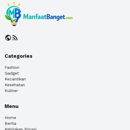
public
rss_feed
Categories
Fashion
Gadget
Kecantikan
Kesehatan
Kuliner
Menu
Home
Berita
Kebijakan Privasi