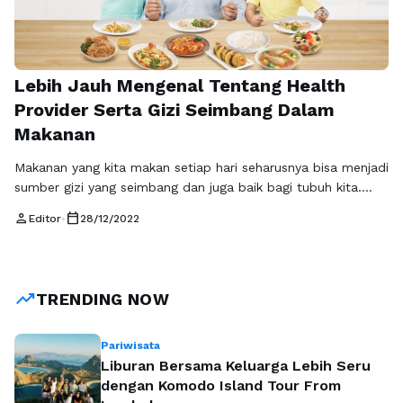
Lebih Jauh Mengenal Tentang Health
Provider Serta Gizi Seimbang Dalam
Makanan
Makanan yang kita makan setiap hari seharusnya bisa menjadi
sumber gizi yang seimbang dan juga baik bagi tubuh kita.
Tapi terkadang masih banyak makanan yang tidak memiliki
person
calendar_today
Editor
•
28/12/2022
gizi cukup yang dibutuhkan oleh tubuh dan bahkan memakai
bahan berbahaya atau zat yang tidak baik bagi kesehatan
kita. Maka dari itu kita harus benar-benar memilih dan
mengetahui …
Baca Selengkapnya
trending_up
TRENDING NOW
Pariwisata
Liburan Bersama Keluarga Lebih Seru
dengan Komodo Island Tour From