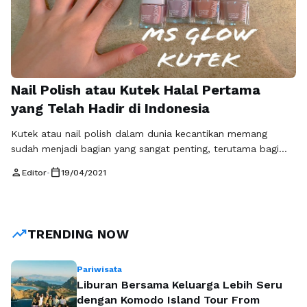
Nail Polish atau Kutek Halal Pertama
yang Telah Hadir di Indonesia
Kutek atau nail polish dalam dunia kecantikan memang
sudah menjadi bagian yang sangat penting, terutama bagi
mereka yang ingin mempunyai tampilan yang beda dari yang
person
calendar_today
Editor
•
19/04/2021
lain. Merias kuku juga sering digunakan untuk acara penting
seperti pernikahan, dan kebanyakan memang kuku mereka
memakai kutek agar terlihat semakin cantik. Dalam memilih
kutek atau nail polish tentu harus …
Baca Selengkapnya
trending_up
TRENDING NOW
Pariwisata
Liburan Bersama Keluarga Lebih Seru
dengan Komodo Island Tour From