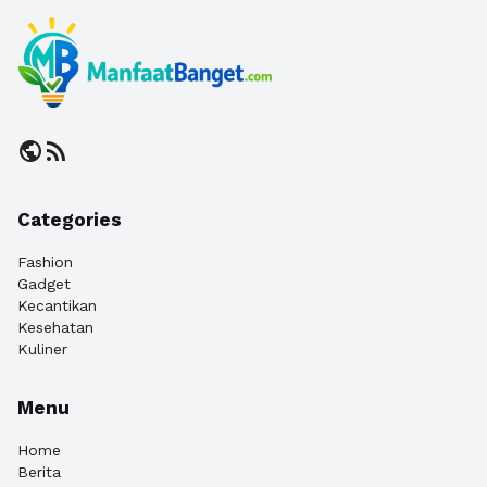
public
rss_feed
Categories
Fashion
Gadget
Kecantikan
Kesehatan
Kuliner
Menu
Home
Berita