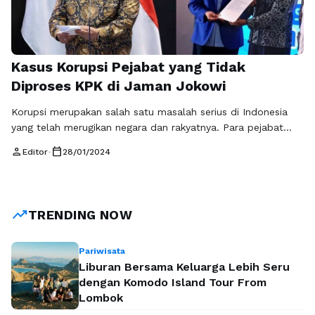
Kasus Korupsi Pejabat yang Tidak
Diproses KPK di Jaman Jokowi
Korupsi merupakan salah satu masalah serius di Indonesia
yang telah merugikan negara dan rakyatnya. Para pejabat
yang seharusnya menjadi teladan dan bertanggung jawab
person
calendar_today
Editor
•
28/01/2024
atas kesejahteraan masyarakat justru terlibat dalam tindakan
korupsi yang merugikan banyak pihak. Beberapa nama
pejabat penting yang terlibat dalam kasus korupsi adalah
Zulkifli Hasan, Airlangga Hartarto, dan Khofifah Indar
trending_up
TRENDING NOW
Parawansa. Jika Anies …
Baca Selengkapnya
Pariwisata
Liburan Bersama Keluarga Lebih Seru
dengan Komodo Island Tour From
Lombok