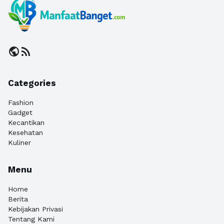
public
rss_feed
Categories
Fashion
Gadget
Kecantikan
Kesehatan
Kuliner
Menu
Home
Berita
Kebijakan Privasi
Tentang Kami