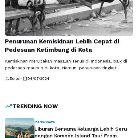
Penurunan Kemiskinan Lebih Cepat di
Pedesaan Ketimbang di Kota
Kemiskinan merupakan masalah serius di Indonesia, baik di
pedesaan maupun di kota. Namun, penurunan tingkat
kemiskinan dapat berjalan lebih cepat di pedesaan
person
calendar_today
Editor
•
04/07/2024
dibandingkan dengan di kota. Hal ini menjadi perhatian
penting dalam upaya pemerintah maupun lembaga terkait
dalam menangani masalah kemiskinan di Indonesia.
Kemiskinan di pedesaan kerap kali menjadi sorotan karena
trending_up
TRENDING NOW
tingkat pengangguran dan keterbatasan …
Baca
Selengkapnya
Pariwisata
Liburan Bersama Keluarga Lebih Seru
dengan Komodo Island Tour From