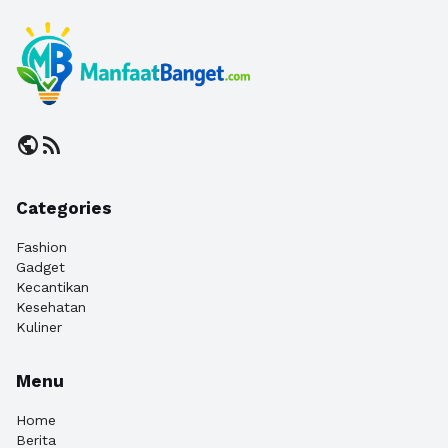
public
rss_feed
Categories
Fashion
Gadget
Kecantikan
Kesehatan
Kuliner
Menu
Home
Berita