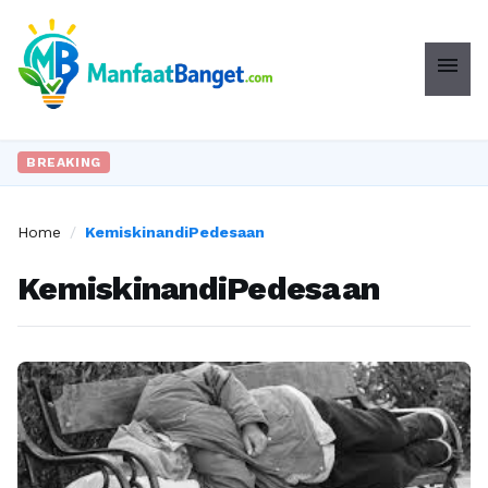
menu
BREAKING
Home
/
KemiskinandiPedesaan
KemiskinandiPedesaan