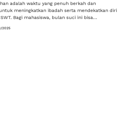
han adalah waktu yang penuh berkah dan
ntuk meningkatkan ibadah serta mendekatkan diri
SWT. Bagi mahasiswa, bulan suci ini bisa
 tidak hanya untuk memperbanyak ibadah, tetapi
3/2025
engembangkan diri dan berkontribusi positif bagi
kitar. Berikut adalah beberapa kegiatan yang bisa
ahasiswa selama Ramadhan: Memperbanyak Tilawah
 …
Baca Selengkapnya