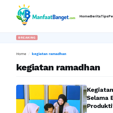
Home
Berita
Tips
Pe
BREAKING
Home
/
kegiatan ramadhan
kegiatan ramadhan
Kegiatan
Selama 
Produkti