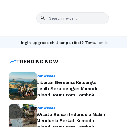
search
Ingin upgrade skill tanpa ribet? Temukan kelas seru dan mat
trending_up
TRENDING NOW
Pariwisata
Liburan Bersama Keluarga
Lebih Seru dengan Komodo
Island Tour From Lombok
Pariwisata
Wisata Bahari Indonesia Makin
Mendunia Berkat Komodo
Island Tour From Lombok