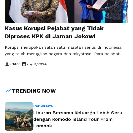
Kasus Korupsi Pejabat yang Tidak
Diproses KPK di Jaman Jokowi
Korupsi merupakan salah satu masalah serius di Indonesia
yang telah merugikan negara dan rakyatnya. Para pejabat
yang seharusnya menjadi teladan dan bertanggung jawab
person
calendar_today
Editor
•
28/01/2024
atas kesejahteraan masyarakat justru terlibat dalam tindakan
korupsi yang merugikan banyak pihak. Beberapa nama
pejabat penting yang terlibat dalam kasus korupsi adalah
Zulkifli Hasan, Airlangga Hartarto, dan Khofifah Indar
trending_up
TRENDING NOW
Parawansa. Jika Anies …
Baca Selengkapnya
Pariwisata
Liburan Bersama Keluarga Lebih Seru
dengan Komodo Island Tour From
Lombok