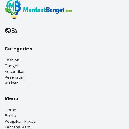
public
rss_feed
Categories
Fashion
Gadget
Kecantikan
Kesehatan
Kuliner
Menu
Home
Berita
Kebijakan Privasi
Tentang Kami