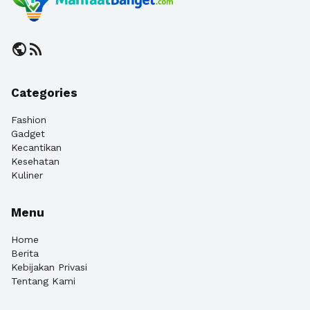
public
rss_feed
Categories
Fashion
Gadget
Kecantikan
Kesehatan
Kuliner
Menu
Home
Berita
Kebijakan Privasi
Tentang Kami