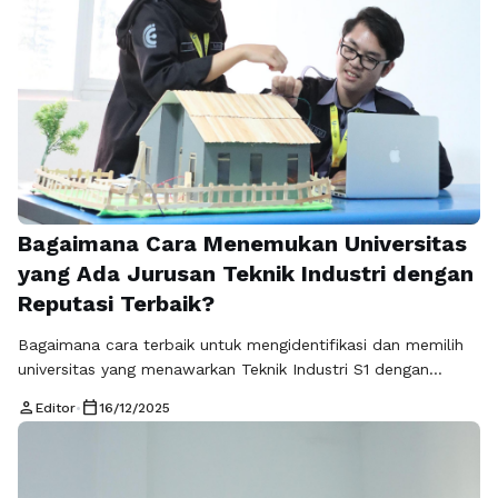
Bagaimana Cara Menemukan Universitas
yang Ada Jurusan Teknik Industri dengan
Reputasi Terbaik?
Bagaimana cara terbaik untuk mengidentifikasi dan memilih
universitas yang menawarkan Teknik Industri S1 dengan
reputasi akademik dan industri yang benar-benar teruji?
person
calendar_today
Editor
•
16/12/2025
Mengapa reputasi program studi ini sangat menentukan
jurusan teknik industri yang menjamin kesuksesan karir Anda
di masa depan? Proses pemilihan ini membutuhkan analisis
mendalam terhadap kualitas pengajaran, relevansi kurikulum,