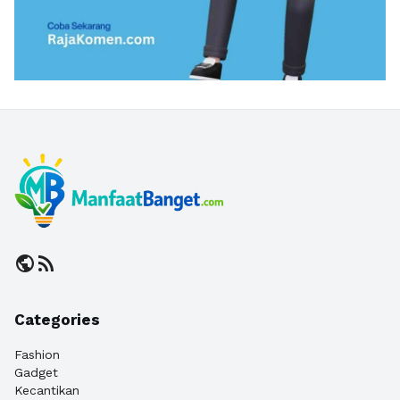
public
rss_feed
Categories
Fashion
Gadget
Kecantikan