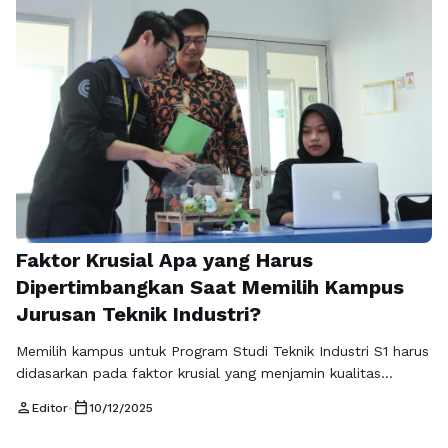
dan jejaring kerja sama kampus. …
Baca Selengkapnya
Faktor Krusial Apa yang Harus
Dipertimbangkan Saat Memilih Kampus
Jurusan Teknik Industri?
Memilih kampus untuk Program Studi Teknik Industri S1 harus
didasarkan pada faktor krusial yang menjamin kualitas
pendidikan dan kesiapan karir masa depan Anda. Urgensi
person
calendar_today
Editor
•
10/12/2025
pemilihan yang tepat terletak pada adaptasi kurikulum
terhadap Industri 4.0 dan potensi prospek pekerjaan teknik