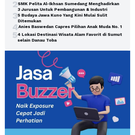
2
SMK Pelita Al-Ikhsan Sumedang Menghadirkan
3 Jurusan Untuk Pembangunan & Industri
3
5 Budaya Jawa Kuno Yang Kini Mulai Sulit
Ditemukan
4
Anies Baswedan Capres Pilihan Anak Muda No. 1
5
4 Lokasi Destinasi Wisata Alam Favorit di Sumut
selain Danau Toba