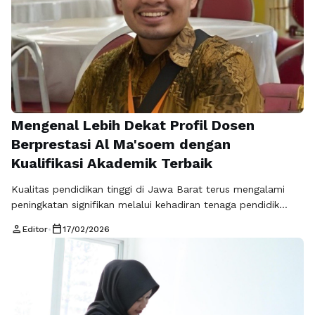
Mengenal Lebih Dekat Profil Dosen
Berprestasi Al Ma'soem dengan
Kualifikasi Akademik Terbaik
Kualitas pendidikan tinggi di Jawa Barat terus mengalami
peningkatan signifikan melalui kehadiran tenaga pendidik
yang memiliki kualifikasi akademik mumpuni serta dedikasi
person
calendar_today
Editor
•
17/02/2026
luar biasa dalam bidang penelitian dan pengajaran
profesional. Fenomena ini terlihat jelas saat Anda mengamati
profil pengajar di wilayah Jatinangor, di mana urgensi kualitas
dosen menjadi pondasi utama manfaat akademik bagi
mahasiswa dalam menghadapi …
Baca Selengkapnya