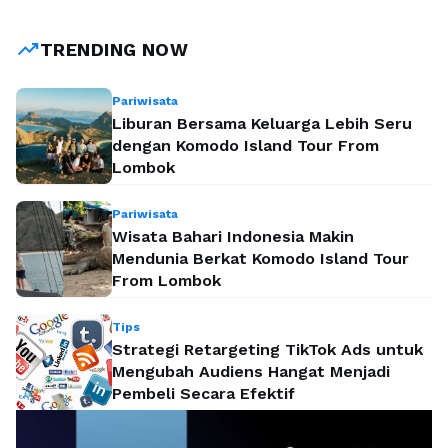
yang luas di berbagai sektor. Studi ini memberikan manfaat
akademik berupa keahlian rekayasa sistem terintegrasi,
trending_up
TRENDING NOW
sangat …
Baca Selengkapnya
Pariwisata
Liburan Bersama Keluarga Lebih Seru
dengan Komodo Island Tour From
Lombok
Pariwisata
Wisata Bahari Indonesia Makin
Mendunia Berkat Komodo Island Tour
From Lombok
Tips
Strategi Retargeting TikTok Ads untuk
Mengubah Audiens Hangat Menjadi
Pembeli Secara Efektif