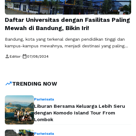
Daftar Universitas dengan Fasilitas Paling
Mewah di Bandung, Bikin Iri!
Bandung, kota yang terkenal dengan pendidikan tinggi dan
kampus-kampus mewahnya, menjadi destinasi yang paling
populer bagi para mahasiswa yang ingin mengejar karir
person
calendar_today
Editor
•
07/08/2024
mereka dengan fasilitas terbaik. Berikut adalah beberapa
universitas di Bandung yang dikenal memiliki fasilitas paling
mewah, membuat para calon mahasiswa pasti iri. 1. Telkom
University Telkom University, atau lebih dikenal dengan nama
trending_up
TRENDING NOW
Tel-U, adalah …
Baca Selengkapnya
Pariwisata
Liburan Bersama Keluarga Lebih Seru
dengan Komodo Island Tour From
Lombok
Pariwisata