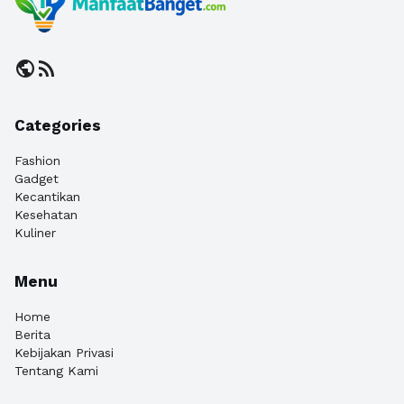
public
rss_feed
Categories
Fashion
Gadget
Kecantikan
Kesehatan
Kuliner
Menu
Home
Berita
Kebijakan Privasi
Tentang Kami