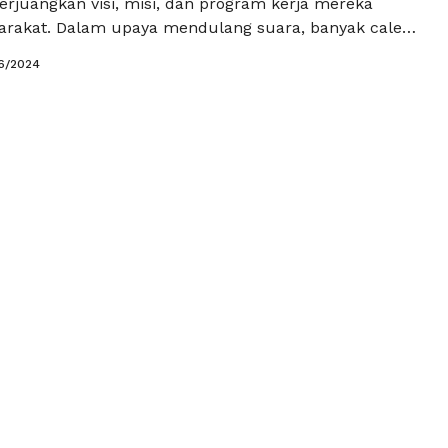
juangkan visi, misi, dan program kerja mereka
rakat. Dalam upaya mendulang suara, banyak caleg
akan cara yang unik, kreatif, bahkan anti
6/2024
ntuk menarik perhatian pemilih. Berikut ini adalah
 kreatif yang dilakukan oleh para caleg untuk
hati pemilih. Salah satu …
Baca Selengkapnya