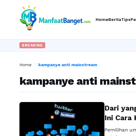
Home
Berita
Tips
Pe
BREAKING
Home
/
kampanye anti mainstream
kampanye anti mains
Dari yan
Ini Cara
Pemilihan um