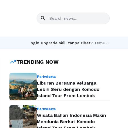
search
Ingin upgrade skill tanpa ribet? Temukan kelas seru dan
trending_up
TRENDING NOW
Pariwisata
Liburan Bersama Keluarga
Lebih Seru dengan Komodo
Island Tour From Lombok
Pariwisata
Wisata Bahari Indonesia Makin
Mendunia Berkat Komodo
Island Tour From Lombok