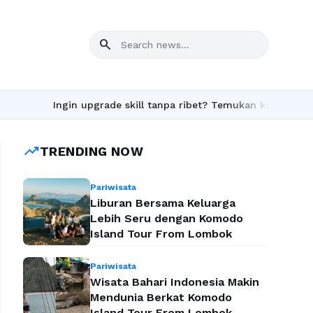
search
Ingin upgrade skill tanpa ribet? Temukan kelas seru dan mat
trending_up
TRENDING NOW
Pariwisata
Liburan Bersama Keluarga
Lebih Seru dengan Komodo
Island Tour From Lombok
Pariwisata
Wisata Bahari Indonesia Makin
Mendunia Berkat Komodo
Island Tour From Lombok