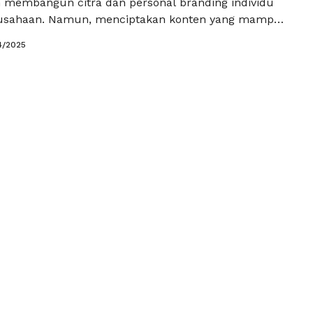
membangun citra dan personal branding individu
sahaan. Namun, menciptakan konten yang mampu
ibuan hingga jutaan orang bukanlah hal yang
4/2025
ilah jasa share konten viral berperan penting. Dengan
jasa ini, Anda dapat memaksimalkan potensi konten
enjadi viral …
Baca Selengkapnya