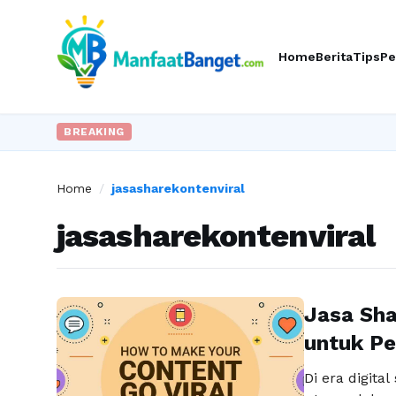
Home
Berita
Tips
Pe
BREAKING
Home
/
jasasharekontenviral
jasasharekontenviral
Jasa Sha
untuk Pe
Di era digita