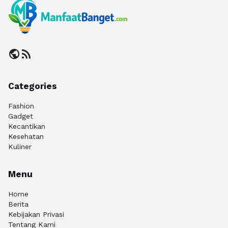
public
rss_feed
Categories
Fashion
Gadget
Kecantikan
Kesehatan
Kuliner
Menu
Home
Berita
Kebijakan Privasi
Tentang Kami