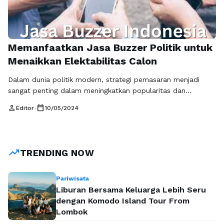
Memanfaatkan Jasa Buzzer Politik untuk
Menaikkan Elektabilitas Calon
Dalam dunia politik modern, strategi pemasaran menjadi
sangat penting dalam meningkatkan popularitas dan
mencapai kemenangan dalam pemilihan umum. Salah satu
person
calendar_today
Editor
•
10/05/2024
strategi yang semakin populer dalam hal ini adalah
menggunakan jasa buzzer politik. Seiring dengan
perkembangan media sosial dan teknologi informasi, peran
buzzer politik semakin diakui pentingnya dalam
trending_up
TRENDING NOW
mempromosikan calon eksekutif dan legislatif. Dalam artikel
ini, …
Baca Selengkapnya
Pariwisata
Liburan Bersama Keluarga Lebih Seru
dengan Komodo Island Tour From
Lombok