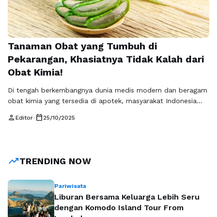
Tanaman Obat yang Tumbuh di
Pekarangan, Khasiatnya Tidak Kalah dari
Obat Kimia!
Di tengah berkembangnya dunia medis modern dan beragam
obat kimia yang tersedia di apotek, masyarakat Indonesia
sebenarnya telah mewarisi kekayaan alam yang luar biasa:
person
calendar_today
Editor
•
25/10/2025
tanaman obat. Banyak dari tanaman ini bisa tumbuh begitu
saja di pekarangan rumah, tanpa perlu perawatan yang rumit.
Menariknya, khasiatnya tidak kalah hebat dalam membantu
mengatasi berbagai keluhan kesehatan, baik sebagai …
Baca
trending_up
TRENDING NOW
Selengkapnya
Pariwisata
Liburan Bersama Keluarga Lebih Seru
dengan Komodo Island Tour From