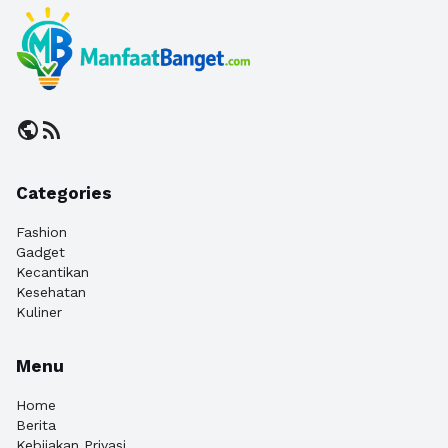
public
rss_feed
Categories
Fashion
Gadget
Kecantikan
Kesehatan
Kuliner
Menu
Home
Berita
Kebijakan Privasi