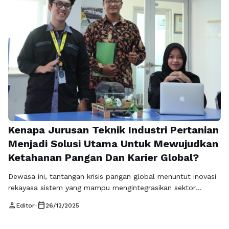
kursi di jurusan …
Baca Selengkapnya
Kenapa Jurusan Teknik Industri Pertanian
Menjadi Solusi Utama Untuk Mewujudkan
Ketahanan Pangan Dan Karier Global?
Dewasa ini, tantangan krisis pangan global menuntut inovasi
rekayasa sistem yang mampu mengintegrasikan sektor
agronomi dengan teknologi manufaktur modern secara
person
calendar_today
Editor
•
26/12/2025
efisien. Urgensi topik ini mencakup manfaat akademik
mendalam serta relevansi keilmuan teknologi terkini bagi