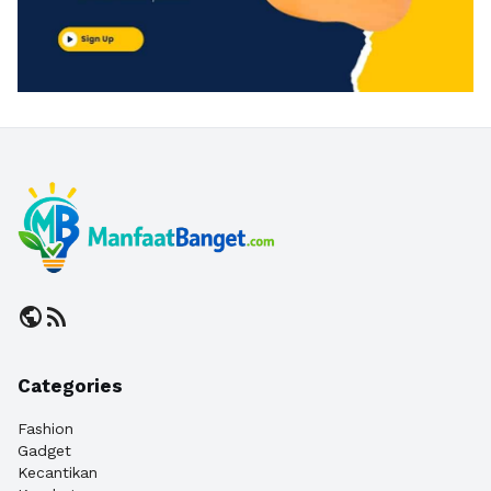
public
rss_feed
Categories
Fashion
Gadget
Kecantikan