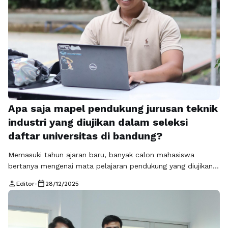
Apa saja mapel pendukung jurusan teknik
industri yang diujikan dalam seleksi
daftar universitas di bandung?
Memasuki tahun ajaran baru, banyak calon mahasiswa
bertanya mengenai mata pelajaran pendukung yang diujikan
untuk masuk ke program Teknik Industri S1 di Jawa Barat.
person
calendar_today
Editor
•
28/12/2025
Ma'soem University hadir memberikan informasi komprehensif
mengenai persyaratan akademik guna menjawab kebutuhan
industri modern saat ini. Urgensi topik ini terletak pada
persiapan dini agar Anda mampu bersaing memperebutkan