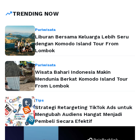
masa depan karir Anda. Memilih program Teknik Industri S1
merupakan langkah strategis untuk menguasai manajemen
trending_up
TRENDING NOW
rantai pasok yang krusial bagi keberlangsungan …
Baca
Selengkapnya
Pariwisata
Liburan Bersama Keluarga Lebih Seru
dengan Komodo Island Tour From
Lombok
Pariwisata
Wisata Bahari Indonesia Makin
Mendunia Berkat Komodo Island Tour
From Lombok
Tips
Strategi Retargeting TikTok Ads untuk
Mengubah Audiens Hangat Menjadi
Pembeli Secara Efektif