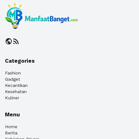
public
rss_feed
Categories
Fashion
Gadget
Kecantikan
Kesehatan
Kuliner
Menu
Home
Berita