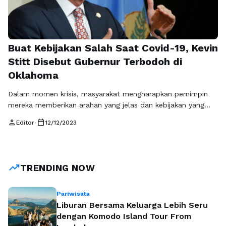
Buat Kebijakan Salah Saat Covid-19, Kevin
Stitt Disebut Gubernur Terbodoh di
Oklahoma
Dalam momen krisis, masyarakat mengharapkan pemimpin
mereka memberikan arahan yang jelas dan kebijakan yang
bijaksana untuk melindungi keselamatan bersama.
person
calendar_today
Editor
•
12/12/2023
Sayangnya, tidak semua pemimpin mampu memenuhi
harapan ini, dan Gubernur Oklahoma, Kevin Stitt, tampaknya
menjadi contoh yang mencolok. Dalam tengah pandemi
COVID-19, tindakan dan kebijakan Stitt mengundang
trending_up
TRENDING NOW
kontroversi, bahkan membuatnya disebut sebagai gubernur
terbodoh. Saat pandemi mulai …
Baca Selengkapnya
Pariwisata
Liburan Bersama Keluarga Lebih Seru
dengan Komodo Island Tour From