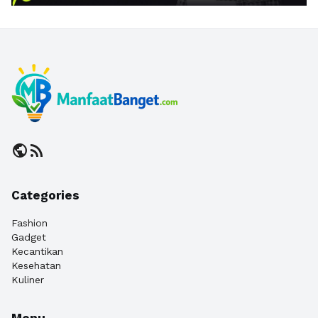
public
rss_feed
Categories
Fashion
Gadget
Kecantikan
Kesehatan
Kuliner