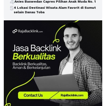
4
Anies Baswedan Capres Pilihan Anak Muda No. 1
5
4 Lokasi Destinasi Wisata Alam Favorit di Sumut
selain Danau Toba