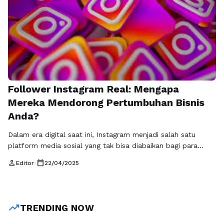
Follower Instagram Real: Mengapa
Mereka Mendorong Pertumbuhan Bisnis
Anda?
Dalam era digital saat ini, Instagram menjadi salah satu
platform media sosial yang tak bisa diabaikan bagi para
pebisnis. Dengan lebih dari satu miliar pengguna aktif setiap
person
calendar_today
Editor
•
22/04/2025
bulannya, Instagram memberikan peluang besar untuk
mencapai pelanggan baru dan membangun merek yang kuat.
Namun, dalam perjalanan membangun kehadiran di
Instagram, penting untuk memiliki follower Instagram aktif
trending_up
TRENDING NOW
dan …
Baca Selengkapnya