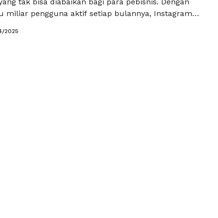
yang tak bisa diabaikan bagi para pebisnis. Dengan
tu miliar pengguna aktif setiap bulannya, Instagram
peluang besar untuk mencapai pelanggan baru dan
4/2025
erek yang kuat. Namun, dalam perjalanan
hadiran di Instagram, penting untuk memiliki
tagram aktif dan …
Baca Selengkapnya