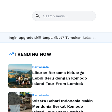
search
gin upgrade skill tanpa ribet? Temukan kelas seru dan materi le
trending_up
TRENDING NOW
Pariwisata
Liburan Bersama Keluarga
Lebih Seru dengan Komodo
Island Tour From Lombok
Pariwisata
Wisata Bahari Indonesia Makin
Mendunia Berkat Komodo
Island Tour From Lombok