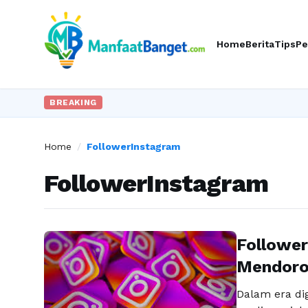
Home
Berita
Tips
Pe
BREAKING
Home
/
FollowerInstagram
FollowerInstagram
Followe
Mendoro
Dalam era dig