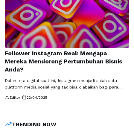
Follower Instagram Real: Mengapa
Mereka Mendorong Pertumbuhan Bisnis
Anda?
Dalam era digital saat ini, Instagram menjadi salah satu
platform media sosial yang tak bisa diabaikan bagi para
pebisnis. Dengan lebih dari satu miliar pengguna aktif setiap
person
calendar_today
Editor
•
22/04/2025
bulannya, Instagram memberikan peluang besar untuk
mencapai pelanggan baru dan membangun merek yang kuat.
Namun, dalam perjalanan membangun kehadiran di
Instagram, penting untuk memiliki follower Instagram aktif
trending_up
TRENDING NOW
dan …
Baca Selengkapnya