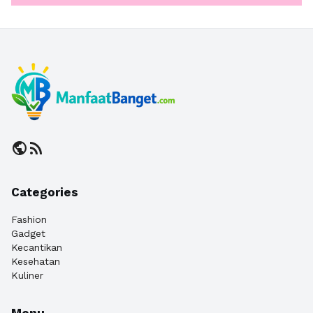
public
rss_feed
Categories
Fashion
Gadget
Kecantikan
Kesehatan
Kuliner