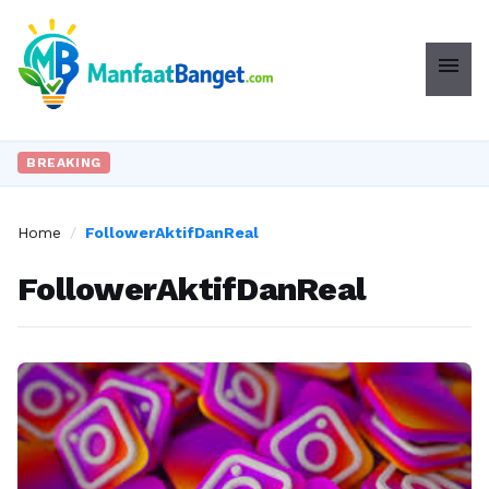
menu
BREAKING
Home
/
FollowerAktifDanReal
FollowerAktifDanReal