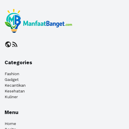
public
rss_feed
Categories
Fashion
Gadget
Kecantikan
Kesehatan
Kuliner
Menu
Home