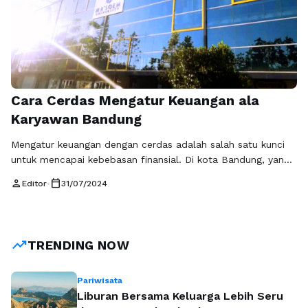
Cara Cerdas Mengatur Keuangan ala
Karyawan Bandung
Mengatur keuangan dengan cerdas adalah salah satu kunci
untuk mencapai kebebasan finansial. Di kota Bandung, yang
dikenal sebagai salah satu pusat industri dan pendidikan di
person
calendar_today
Editor
•
31/07/2024
Indonesia, banyak karyawan yang berusaha mengelola
keuangan mereka dengan efektif. Berikut adalah beberapa
tips cerdas mengatur keuangan yang dapat diikuti oleh
karyawan khususnya yang mengikuti kelas karyawan di
trending_up
TRENDING NOW
Bandung. 1. Buat …
Baca Selengkapnya
Pariwisata
Liburan Bersama Keluarga Lebih Seru