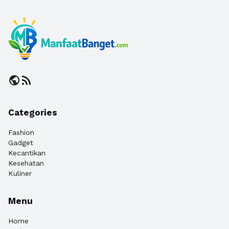
public
rss_feed
Categories
Fashion
Gadget
Kecantikan
Kesehatan
Kuliner
Menu
Home