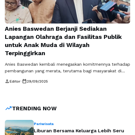
Anies Baswedan Berjanji Sediakan
Lapangan Olahraga dan Fasilitas Publik
untuk Anak Muda di Wilayah
Terpinggirkan
Anies Baswedan kembali menegaskan komitmennya terhadap
pembangunan yang merata, terutama bagi masyarakat di
wilayah terpinggirkan. Dalam kunjungannya baru-baru ini,
person
calendar_today
Editor
•
29/09/2025
Anies menyampaikan bahwa anak muda harus memiliki ruang
yang layak untuk menyalurkan energi, kreativitas, sekaligus
menjaga kesehatan fisik dan mental. Salah satu langkah
konkret yang ia janjikan adalah penyediaan lapangan olahraga
trending_up
TRENDING NOW
dan fasilitas publik yang bisa …
Baca Selengkapnya
Pariwisata
Liburan Bersama Keluarga Lebih Seru