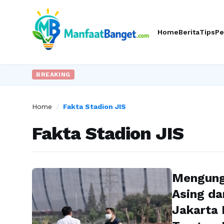
Home
Berita
Tips
Pe
BREAKING
Home
/
Fakta Stadion JIS
Fakta Stadion JIS
Mengung
Asing da
Jakarta 