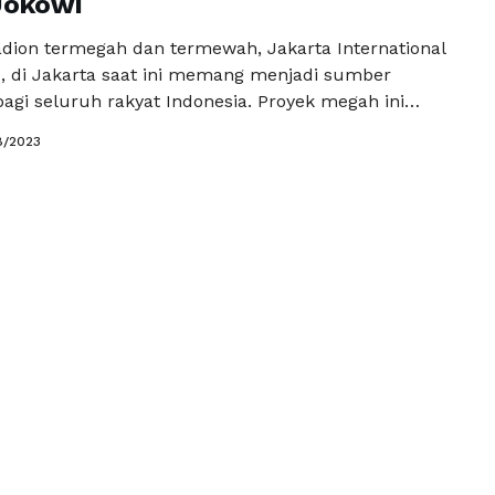
Jokowi
tadion termegah dan termewah, Jakarta International
), di Jakarta saat ini memang menjadi sumber
agi seluruh rakyat Indonesia. Proyek megah ini
 satu prestasi yang patut diapresiasi, karena bukan
8/2023
r stadion biasa, tetapi juga merupakan sebuah
uan dan potensi kreativitas anak bangsa.
stadion kelas internasional ini dalam era …
Baca
a