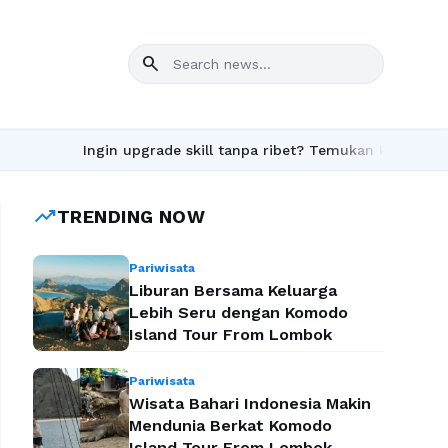
search
Ingin upgrade skill tanpa ribet? Temukan kelas seru dan ma
trending_up
TRENDING NOW
Pariwisata
Liburan Bersama Keluarga
Lebih Seru dengan Komodo
Island Tour From Lombok
Pariwisata
Wisata Bahari Indonesia Makin
Mendunia Berkat Komodo
Island Tour From Lombok