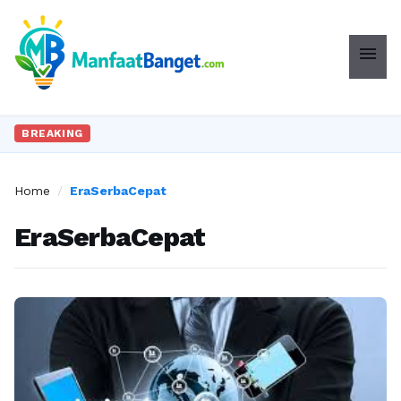
menu
BREAKING
Home
/
EraSerbaCepat
EraSerbaCepat