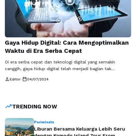
Gaya Hidup Digital: Cara Mengoptimalkan
Waktu di Era Serba Cepat
Di era serba cepat dan teknologi digital yang semakin
canggih, gaya hidup digital telah menjadi bagian tak
terpisahkan dalam kehidupan sehari-hari. Dengan segala
person
calendar_today
Editor
•
04/07/2024
kemudahan dan keterhubungan yang ditawarkan oleh
teknologi, mengoptimalkan waktu menjadi kunci utama
dalam gaya hidup digital. Bagaimana cara kita dapat
memanfaatkan perkembangan digital ini untuk
trending_up
TRENDING NOW
mengoptimalkan waktu di era serba cepat? Pertama-tama,
…
Baca Selengkapnya
Pariwisata
Liburan Bersama Keluarga Lebih Seru
dengan Komodo Island Tour From