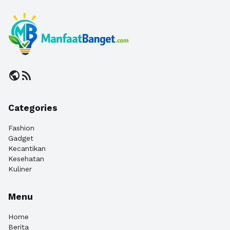
public
rss_feed
Categories
Fashion
Gadget
Kecantikan
Kesehatan
Kuliner
Menu
Home
Berita