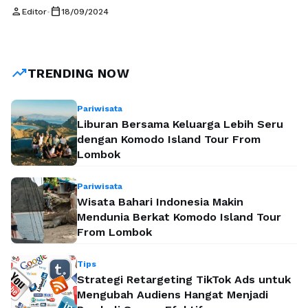
di sekitar Alun Alun kota Bandung. Pasalnya, relawan BALAD
person
calendar_today
Editor
•
18/09/2024
(Baraya Bandung Lautan Arfi) yang dipimpin oleh Kang
Agung dan juga diikuti dan dihadiri oleh Mutya Assegaf, istri
Kang Arfi memberikan nasi kotak kepada para warga yang
melintas area …
Baca Selengkapnya
trending_up
TRENDING NOW
Pariwisata
Liburan Bersama Keluarga Lebih Seru
dengan Komodo Island Tour From
Lombok
Pariwisata
Wisata Bahari Indonesia Makin
Mendunia Berkat Komodo Island Tour
From Lombok
Tips
Strategi Retargeting TikTok Ads untuk
Mengubah Audiens Hangat Menjadi