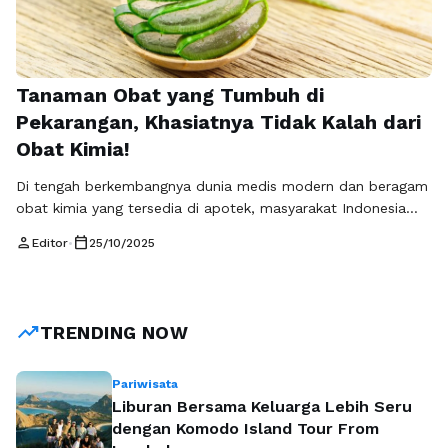
Tanaman Obat yang Tumbuh di
Pekarangan, Khasiatnya Tidak Kalah dari
Obat Kimia!
Di tengah berkembangnya dunia medis modern dan beragam
obat kimia yang tersedia di apotek, masyarakat Indonesia
sebenarnya telah mewarisi kekayaan alam yang luar biasa:
person
calendar_today
Editor
•
25/10/2025
tanaman obat. Banyak dari tanaman ini bisa tumbuh begitu
saja di pekarangan rumah, tanpa perlu perawatan yang rumit.
Menariknya, khasiatnya tidak kalah hebat dalam membantu
mengatasi berbagai keluhan kesehatan, baik sebagai …
Baca
trending_up
TRENDING NOW
Selengkapnya
Pariwisata
Liburan Bersama Keluarga Lebih Seru
dengan Komodo Island Tour From