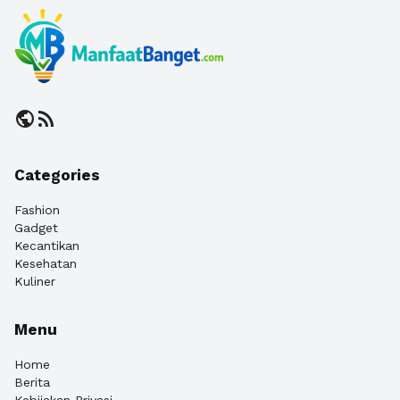
public
rss_feed
Categories
Fashion
Gadget
Kecantikan
Kesehatan
Kuliner
Menu
Home
Berita