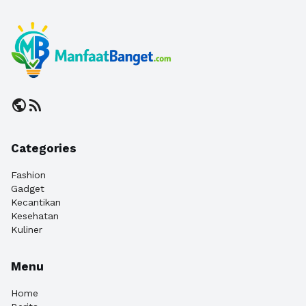
public
rss_feed
Categories
Fashion
Gadget
Kecantikan
Kesehatan
Kuliner
Menu
Home