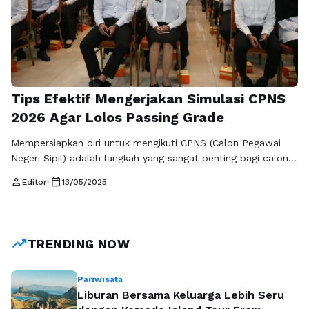
Tips Efektif Mengerjakan Simulasi CPNS
2026 Agar Lolos Passing Grade
Mempersiapkan diri untuk mengikuti CPNS (Calon Pegawai
Negeri Sipil) adalah langkah yang sangat penting bagi calon
pelamar. Dengan semakin ketatnya persaingan, terutama
person
calendar_today
Editor
•
13/05/2025
menjelang CPNS 2026, setiap peserta harus memiliki strategi
yang tepat agar dapat lolos passing grade. Salah satu cara
efektif untuk mencapai tujuan tersebut adalah dengan
melakukan simulasi. Berikut adalah beberapa tips yang bisa
trending_up
TRENDING NOW
…
Baca Selengkapnya
Pariwisata
Liburan Bersama Keluarga Lebih Seru