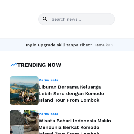
search
Ingin upgrade skill tanpa ribet? Temukan kelas seru dan ma
trending_up
TRENDING NOW
Pariwisata
Liburan Bersama Keluarga
Lebih Seru dengan Komodo
Island Tour From Lombok
Pariwisata
Wisata Bahari Indonesia Makin
Mendunia Berkat Komodo
Island Tour From Lombok