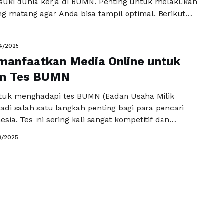
ki dunia kerja di BUMN. Penting untuk melakukan
ng matang agar Anda bisa tampil optimal. Berikut
raktis tryout BUMN, tips fokus saat tryout, dan cara
mi soal agar Anda dapat meraih hasil terbaik. Salah
4/2025
ukses dalam mengikuti tryout BUMN …
Baca
manfaatkan Media Online untuk
a
an Tes BUMN
tuk menghadapi tes BUMN (Badan Usaha Milik
adi salah satu langkah penting bagi para pencari
esia. Tes ini sering kali sangat kompetitif dan
trategi belajar yang tepat agar bisa sukses dalam
3/2025
gan berbagai sumber daya yang ada di media online,
a dapat meningkatkan peluang mereka untuk
ikut …
Baca Selengkapnya