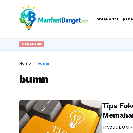
Home
Berita
Tips
Pe
BREAKING
Home
/
bumn
bumn
Tips Fok
Memaham
Tryout BUMN 