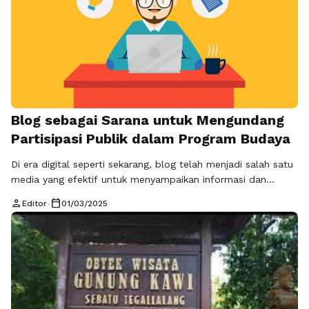
Blog sebagai Sarana untuk Mengundang
Partisipasi Publik dalam Program Budaya
Di era digital seperti sekarang, blog telah menjadi salah satu
media yang efektif untuk menyampaikan informasi dan
memfasilitasi dialog antara pemerintah, budaya, dan
person
calendar_today
Editor
•
01/03/2025
masyarakat. Blogger, yang merupakan penulis atau pengelola
blog, memiliki peran penting dalam mempromosikan
program-program budaya yang bertujuan untuk
meningkatkan partisipasi publik. Dalam konteks politik, blog
menjadi saluran yang strategis untuk mengedukasi
masyarakat …
Baca Selengkapnya