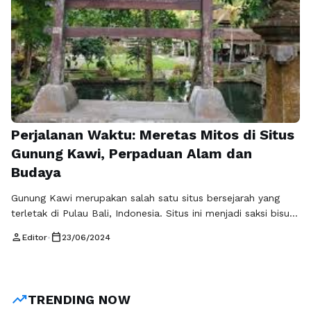
Perjalanan Waktu: Meretas Mitos di Situs
Gunung Kawi, Perpaduan Alam dan
Budaya
Gunung Kawi merupakan salah satu situs bersejarah yang
terletak di Pulau Bali, Indonesia. Situs ini menjadi saksi bisu
dari perpaduan antara keindahan alam dan kekayaan budaya
person
calendar_today
Editor
•
23/06/2024
yang memesona. Perjalanan ke Gunung Kawi tidak hanya
membawa kita ke belantara alam yang menakjubkan, tetapi
juga memungkinkan kita meretas mitos dan legenda yang
melekat kuat dalam kehidupan masyarakat …
Baca
trending_up
TRENDING NOW
Selengkapnya