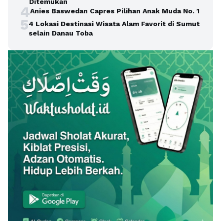
Ditemukan
4
Anies Baswedan Capres Pilihan Anak Muda No. 1
5
4 Lokasi Destinasi Wisata Alam Favorit di Sumut
selain Danau Toba