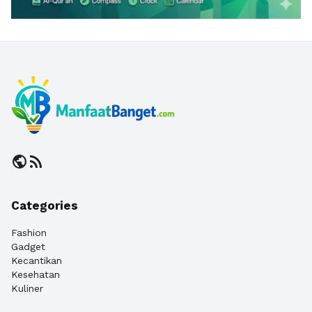
public
rss_feed
Categories
Fashion
Gadget
Kecantikan
Kesehatan
Kuliner