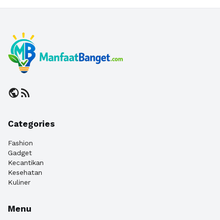
public
rss_feed
Categories
Fashion
Gadget
Kecantikan
Kesehatan
Kuliner
Menu