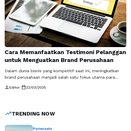
Cara Memanfaatkan Testimoni Pelanggan
untuk Menguatkan Brand Perusahaan
Dalam dunia bisnis yang kompetitif saat ini, meningkatkan
brand perusahaan menjadi salah satu fokus utama para
pelaku usaha. Salah satu cara efektif yang dapat digunakan
person
calendar_today
Editor
•
22/03/2025
untuk mencapai tujuan ini adalah dengan memanfaatkan
testimoni pelanggan. Testimoni adalah pernyataan atau
ulasan yang diberikan oleh pelanggan mengenai produk atau
layanan yang telah mereka gunakan. Dengan memanfaatkan
trending_up
TRENDING NOW
testimoni ini, …
Baca Selengkapnya
Pariwisata