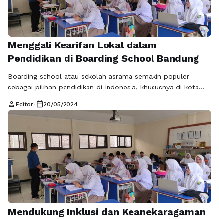
Menggali Kearifan Lokal dalam
Pendidikan di Boarding School Bandung
Boarding school atau sekolah asrama semakin populer
sebagai pilihan pendidikan di Indonesia, khususnya di kota
Bandung. Di tengah perkembangan pesat ini, penting untuk
person
calendar_today
Editor
•
20/05/2024
mempertimbangkan bagaimana kearifan lokal dapat
dimasukkan ke dalam kurikulum pendidikan di boarding
school. Dengan memperhatikan kearifan lokal, diharapkan
siswa dapat lebih memahami budaya dan tradisi setempat,
memperkuat identitas mereka, serta menghargai dan …
Baca
Selengkapnya
Mendukung Inklusi dan Keanekaragaman