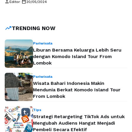
person
calendar_today
Editor
•
20/05/2024
memberikan akses yang nyaman bagi siswa untuk menjelajahi
wisata edukasi di sekitarnya. Bandung, sebagai kota kreatif
dan inovatif, memiliki beragam destinasi wisata edukasi yang
dapat memberikan pengalaman berharga bagi siswa yang
trending_up
TRENDING NOW
tinggal di …
Baca Selengkapnya
Pariwisata
Liburan Bersama Keluarga Lebih Seru
dengan Komodo Island Tour From
Lombok
Pariwisata
Wisata Bahari Indonesia Makin
Mendunia Berkat Komodo Island Tour
From Lombok
Tips
Strategi Retargeting TikTok Ads untuk
Mengubah Audiens Hangat Menjadi
Pembeli Secara Efektif