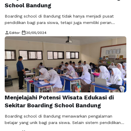
School Bandung
Boarding school di Bandung tidak hanya menjadi pusat
pendidikan bagi para siswa, tetapi juga memiliki peran
penting dalam membangun kemitraan dengan masyarakat
person
calendar_today
Editor
•
20/05/2024
sekitar. Melalui berbagai inisiatif dan program, boarding
school di Bandung dapat berkontribusi secara positif
terhadap lingkungan sekitar dan menciptakan hubungan yang
harmonis dengan masyarakat setempat. Salah satu
kontribusi utama boarding school di Bandung …
Baca
Selengkapnya
Menjelajahi Potensi Wisata Edukasi di
Sekitar Boarding School Bandung
Boarding school di Bandung menawarkan pengalaman
belajar yang unik bagi para siswa. Selain sistem pendidikan
yang berkualitas, keberadaan sekolah asrama ini juga