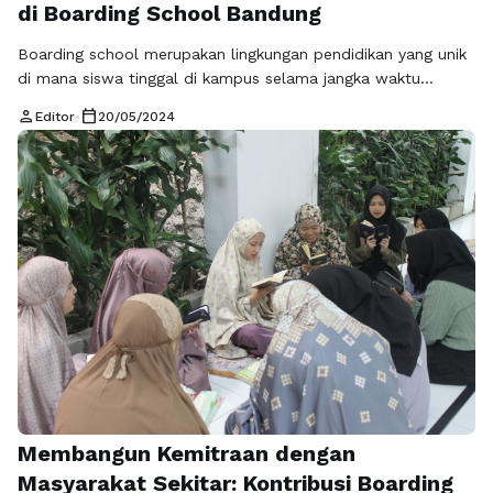
di Boarding School Bandung
Boarding school merupakan lingkungan pendidikan yang unik
di mana siswa tinggal di kampus selama jangka waktu
tertentu, biasanya seminggu atau bahkan lebih. Di Bandung,
person
calendar_today
Editor
•
20/05/2024
terdapat sejumlah boarding school yang menyediakan
lingkungan pendidikan inovatif dan mendukung inklusi serta
keanekaragaman. Salah satu hal terpenting dalam boarding
di Bandung adalah inklusi. Boarding school yang menerapkan
prinsip inklusi memberikan …
Baca Selengkapnya
Membangun Kemitraan dengan
Masyarakat Sekitar: Kontribusi Boarding