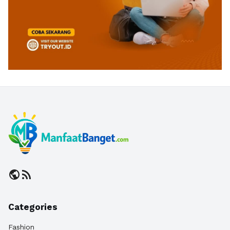
public
rss_feed
Categories
Fashion