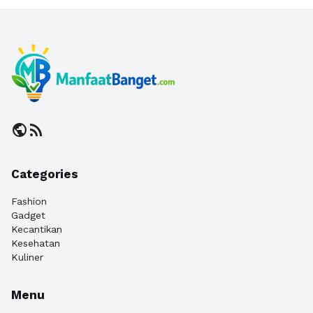
public
rss_feed
Categories
Fashion
Gadget
Kecantikan
Kesehatan
Kuliner
Menu