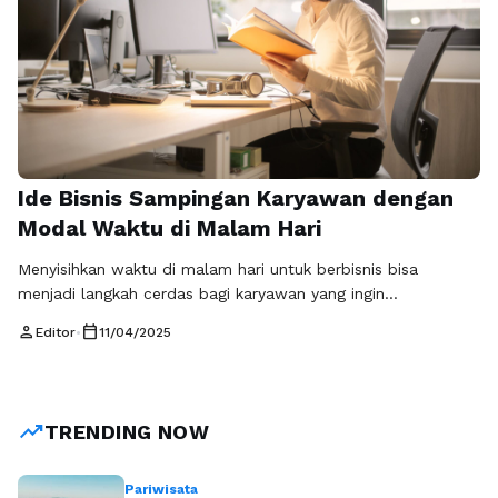
Ide Bisnis Sampingan Karyawan dengan
Modal Waktu di Malam Hari
Menyisihkan waktu di malam hari untuk berbisnis bisa
menjadi langkah cerdas bagi karyawan yang ingin
meningkatkan perekonomian mereka. Bisnis sampingan
person
calendar_today
Editor
•
11/04/2025
karyawan telah menjadi tren yang semakin populer, terutama
di era digital saat ini. Banyak orang yang ingin menambah
pendapatan tanpa harus meninggalkan pekerjaan utama
mereka. Mari kita telusuri beberapa ide bisnis sampingan
trending_up
TRENDING NOW
yang bisa dijalankan …
Baca Selengkapnya
Pariwisata