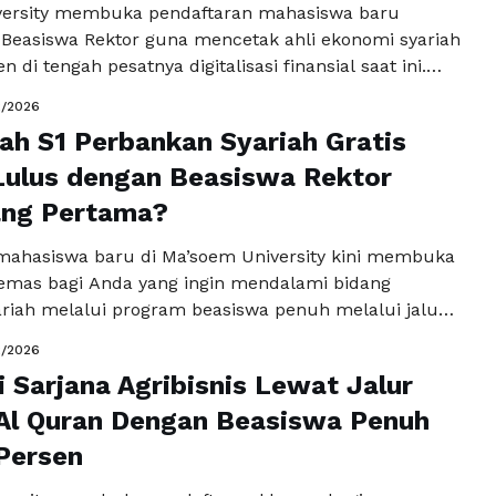
versity membuka pendaftaran mahasiswa baru
r Beasiswa Rektor guna mencetak ahli ekonomi syariah
 di tengah pesatnya digitalisasi finansial saat ini.
mas pada program Manajemen Bisnis Syariah S1 ini
2/2026
anfaat akademik luar biasa bagi Anda yang ingin
ah S1 Perbankan Syariah Gratis
ta kelola usaha berdasarkan hukum Islam. Urgensi
gat tinggi mengingat …
Lulus dengan Beasiswa Rektor
Baca Selengkapnya
ng Pertama?
ahasiswa baru di Ma’soem University kini membuka
mas bagi Anda yang ingin mendalami bidang
riah melalui program beasiswa penuh melalui jalur
or pada gelombang pertama tahun ini. Program
2/2026
riah S1 ini hadir sebagai respon terhadap tingginya
i Sarjana Agribisnis Lewat Jalur
enaga ahli yang memiliki pemahaman mendalam
nsip ekonomi Islam di tengah pesatnya …
Al Quran Dengan Beasiswa Penuh
Baca
a
Persen