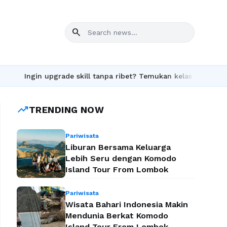
search
ngin upgrade skill tanpa ribet? Temukan kelas seru dan materi l
trending_up
TRENDING NOW
Pariwisata
Liburan Bersama Keluarga
Lebih Seru dengan Komodo
Island Tour From Lombok
Pariwisata
Wisata Bahari Indonesia Makin
Mendunia Berkat Komodo
Island Tour From Lombok