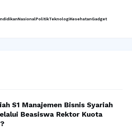
ndidikan
Nasional
Politik
Teknologi
Kesehatan
Gadget
I
liah S1 Manajemen Bisnis Syariah
elalui Beasiswa Rektor Kuota
s?