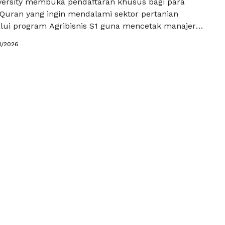
ersity membuka pendaftaran khusus bagi para
 Quran yang ingin mendalami sektor pertanian
ui program Agribisnis S1 guna mencetak manajer
ng memiliki integritas spiritual tinggi. Topik ini
1/2026
al bagi masa depan Anda karena menawarkan
emik berupa penguasaan rantai nilai pangan global
 relevansi keilmuan pada jurusan agribisnis s1 …
kapnya