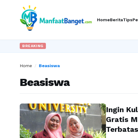
Home
Berita
Tips
Pe
BREAKING
Home
/
Beasiswa
Beasiswa
Ingin Ku
Gratis M
Terbata