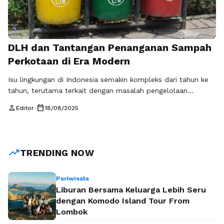
DLH dan Tantangan Penanganan Sampah
Perkotaan di Era Modern
Isu lingkungan di Indonesia semakin kompleks dari tahun ke
tahun, terutama terkait dengan masalah pengelolaan
sampah. Pertumbuhan jumlah penduduk, urbanisasi yang
person
calendar_today
Editor
•
18/08/2025
pesat, serta perubahan gaya hidup masyarakat telah
menyebabkan volume sampah meningkat drastis di berbagai
kota besar. Di sinilah peran Dinas Lingkungan Hidup (DLH)
menjadi sangat penting untuk memastikan keberlanjutan
trending_up
TRENDING NOW
lingkungan hidup sekaligus menjaga kualitas …
Baca
Selengkapnya
Pariwisata
Liburan Bersama Keluarga Lebih Seru
dengan Komodo Island Tour From
Lombok