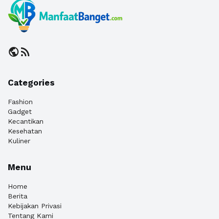
public
rss_feed
Categories
Fashion
Gadget
Kecantikan
Kesehatan
Kuliner
Menu
Home
Berita
Kebijakan Privasi
Tentang Kami