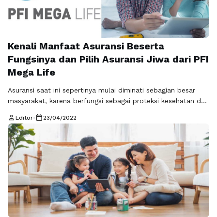
Kenali Manfaat Asuransi Beserta
Fungsinya dan Pilih Asuransi Jiwa dari PFI
Mega Life
Asuransi saat ini sepertinya mulai diminati sebagian besar
masyarakat, karena berfungsi sebagai proteksi kesehatan dan
keuangan di masa yang akan datang. Tapi masih banyak juga
person
calendar_today
Editor
•
23/04/2022
yang tidak begitu memahami manfaat jika mendaftar sebagai
nasabah salah satu perusahaan asuransi yang ada saat ini.
Sebelum benar-benar menjadi nasabah dan memiliki polis
asuransi, sebaiknya memang anda wajib mengetahui …
Baca
Selengkapnya