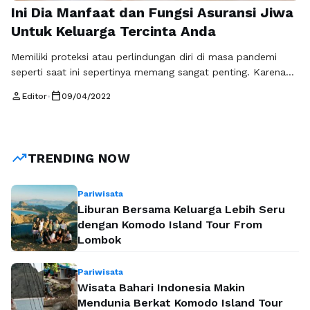
Ini Dia Manfaat dan Fungsi Asuransi Jiwa
Untuk Keluarga Tercinta Anda
Memiliki proteksi atau perlindungan diri di masa pandemi
seperti saat ini sepertinya memang sangat penting. Karena
kemungkinan akan sakit menjadi semakin besar, dan finansial
person
calendar_today
Editor
•
09/04/2022
anda juga mau tidak mau akan terganggu. Sebagai kepala
keluarga yang harus mencari nafkah, tentunya anda sangat di
andalkan oleh keluarga tercinta anda. Untuk itu yang anda
perlukan adalah sebuah asuransi …
Baca Selengkapnya
trending_up
TRENDING NOW
Pariwisata
Liburan Bersama Keluarga Lebih Seru
dengan Komodo Island Tour From
Lombok
Pariwisata
Wisata Bahari Indonesia Makin
Mendunia Berkat Komodo Island Tour