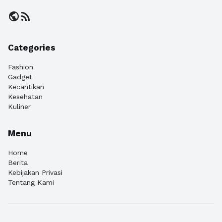
public
rss_feed
Categories
Fashion
Gadget
Kecantikan
Kesehatan
Kuliner
Menu
Home
Berita
Kebijakan Privasi
Tentang Kami