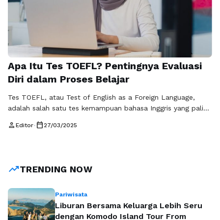
Apa Itu Tes TOEFL? Pentingnya Evaluasi
Diri dalam Proses Belajar
Tes TOEFL, atau Test of English as a Foreign Language,
adalah salah satu tes kemampuan bahasa Inggris yang paling
diakui di seluruh dunia. Tes ini dirancang untuk mengukur
person
calendar_today
Editor
•
27/03/2025
sejauh mana seseorang memahami dan menggunakan bahasa
Inggris dalam konteks akademis. Diadakan oleh Educational
Testing Service (ETS), tes TOEFL sering menjadi syarat bagi
pelajar internasional yang ingin …
Baca Selengkapnya
trending_up
TRENDING NOW
Pariwisata
Liburan Bersama Keluarga Lebih Seru
dengan Komodo Island Tour From