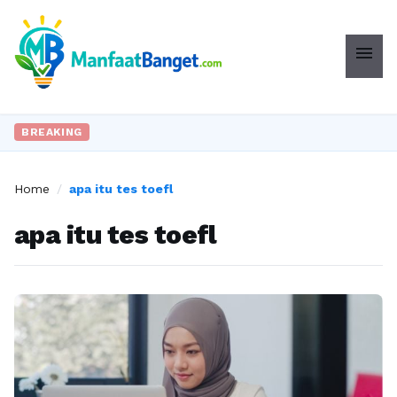
menu
BREAKING
Home
/
apa itu tes toefl
apa itu tes toefl