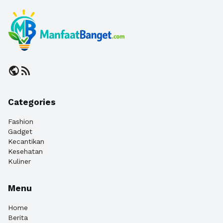
public
rss_feed
Categories
Fashion
Gadget
Kecantikan
Kesehatan
Kuliner
Menu
Home
Berita