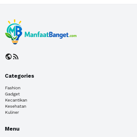
public
rss_feed
Categories
Fashion
Gadget
Kecantikan
Kesehatan
Kuliner
Menu