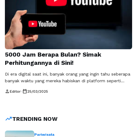
5000 Jam Berapa Bulan? Simak
Perhitungannya di Sini!
Di era digital saat ini, banyak orang yang ingin tahu seberapa
banyak waktu yang mereka habiskan di platform seperti
YouTube. Salah satu pertanyaan menarik yang sering muncul
person
calendar_today
Editor
•
25/03/2025
adalah, "5000 jam itu berapa bulan?" Mencoba memahami
hitungan waktu ini bisa menjadi penting, terutama bagi
mereka yang ingin menjadi content creator atau sekadar
menganalisis jam tayang mereka …
Baca Selengkapnya
trending_up
TRENDING NOW
Pariwisata