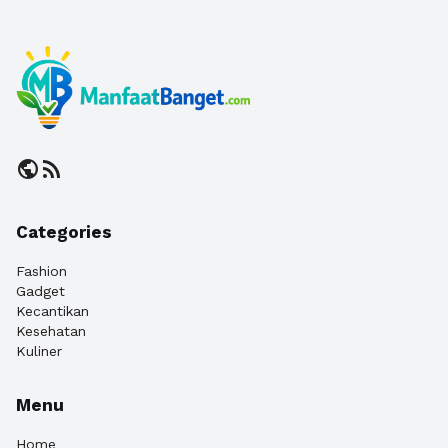
public
rss_feed
Categories
Fashion
Gadget
Kecantikan
Kesehatan
Kuliner
Menu
Home