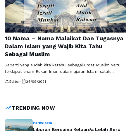
10 Nama – Nama Malaikat Dan Tugasnya
Dalam Islam yang Wajib Kita Tahu
Sebagai Muslim
Seperti yang sudah kita ketahui sebagai umat Muslim yaitu
terdapat enam Rukun Iman dalam ajaran Islam, salah
satunya adalah rukun iman yang kedua yaitu percaya kepada
person
calendar_today
Editor
•
24/09/2021
malaikat – malaikat Allah SWT. Iman kepada Malaikat adalah
meyakini dengan sungguh – sungguh baik didalam hati dan
tindakan bahwa Allah SWT memiliki malaikat beserta dengan
tugas mereka masing …
Baca Selengkapnya
trending_up
TRENDING NOW
Pariwisata
Liburan Bersama Keluarga Lebih Seru