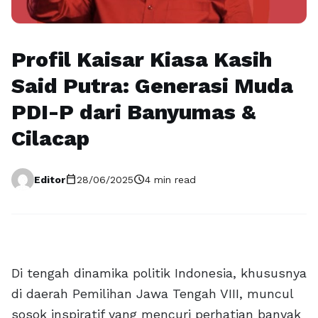
Profil Kaisar Kiasa Kasih
Said Putra: Generasi Muda
PDI-P dari Banyumas &
Cilacap
calendar_today
schedule
Editor
28/06/2025
4 min read
Di tengah dinamika politik Indonesia, khususnya
di daerah Pemilihan Jawa Tengah VIII, muncul
sosok inspiratif yang mencuri perhatian banyak