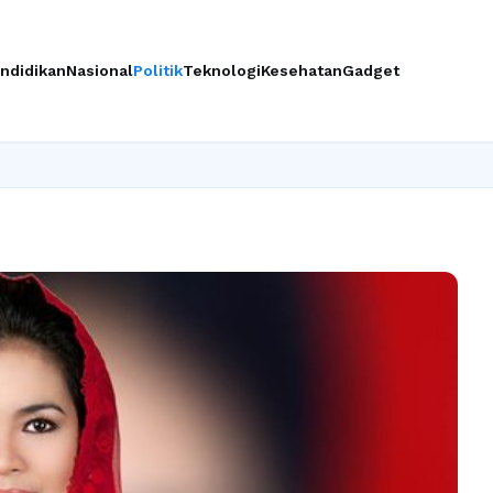
ndidikan
Nasional
Politik
Teknologi
Kesehatan
Gadget
Ingi