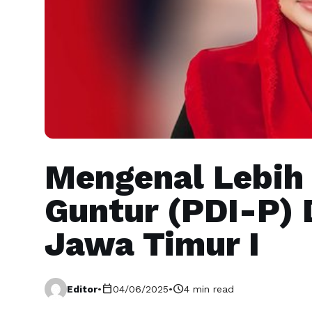
Mengenal Lebih 
Guntur (PDI-P) 
Jawa Timur I
calendar_today
schedule
Editor
•
04/06/2025
•
4 min read