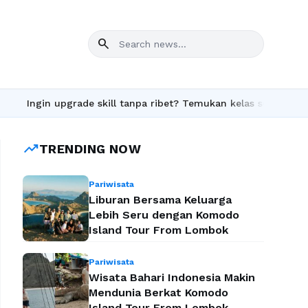
search
n upgrade skill tanpa ribet? Temukan kelas seru dan materi leng
trending_up
TRENDING NOW
Pariwisata
Liburan Bersama Keluarga
Lebih Seru dengan Komodo
Island Tour From Lombok
Pariwisata
Wisata Bahari Indonesia Makin
Mendunia Berkat Komodo
Island Tour From Lombok