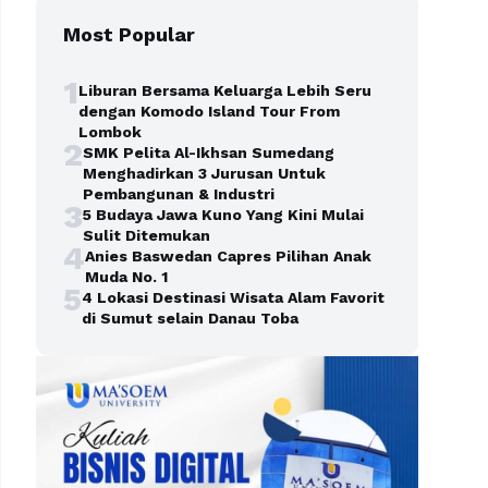
Most Popular
1
Liburan Bersama Keluarga Lebih Seru
dengan Komodo Island Tour From
Lombok
2
SMK Pelita Al-Ikhsan Sumedang
Menghadirkan 3 Jurusan Untuk
Pembangunan & Industri
3
5 Budaya Jawa Kuno Yang Kini Mulai
Sulit Ditemukan
4
Anies Baswedan Capres Pilihan Anak
Muda No. 1
5
4 Lokasi Destinasi Wisata Alam Favorit
di Sumut selain Danau Toba