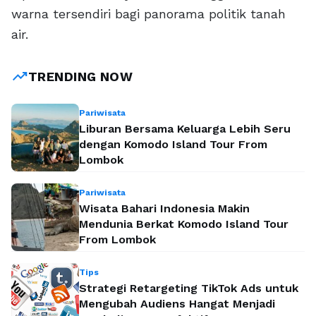
warna tersendiri bagi panorama politik tanah
air.
trending_up
TRENDING NOW
Pariwisata
Liburan Bersama Keluarga Lebih Seru
dengan Komodo Island Tour From
Lombok
Pariwisata
Wisata Bahari Indonesia Makin
Mendunia Berkat Komodo Island Tour
From Lombok
Tips
Strategi Retargeting TikTok Ads untuk
Mengubah Audiens Hangat Menjadi