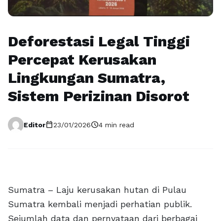
Deforestasi Legal Tinggi
Percepat Kerusakan
Lingkungan Sumatra,
Sistem Perizinan Disorot
calendar_today
schedule
Editor
23/01/2026
4 min read
Sumatra – Laju kerusakan hutan di Pulau
Sumatra kembali menjadi perhatian publik.
Sejumlah data dan pernyataan dari berbagai