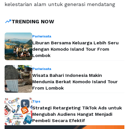
kelestarian alam untuk generasi mendatang
trending_up
TRENDING NOW
Pariwisata
Liburan Bersama Keluarga Lebih Seru
dengan Komodo Island Tour From
Lombok
Pariwisata
Wisata Bahari Indonesia Makin
Mendunia Berkat Komodo Island Tour
From Lombok
Tips
Strategi Retargeting TikTok Ads untuk
Mengubah Audiens Hangat Menjadi
Pembeli Secara Efektif