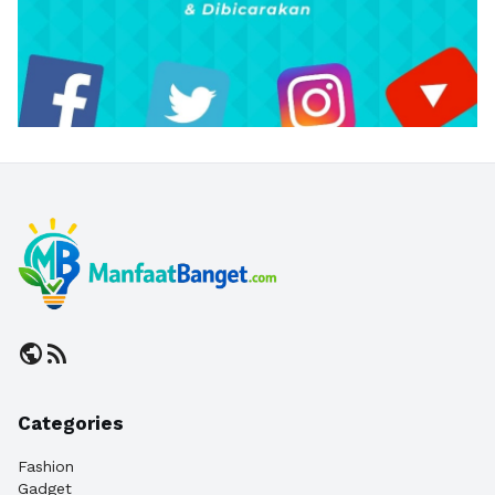
public
rss_feed
Categories
Fashion
Gadget