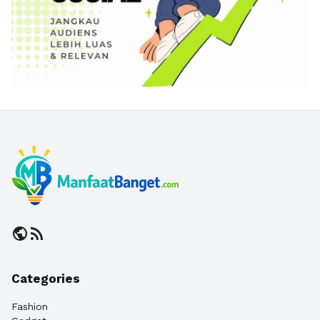
public
rss_feed
Categories
Fashion