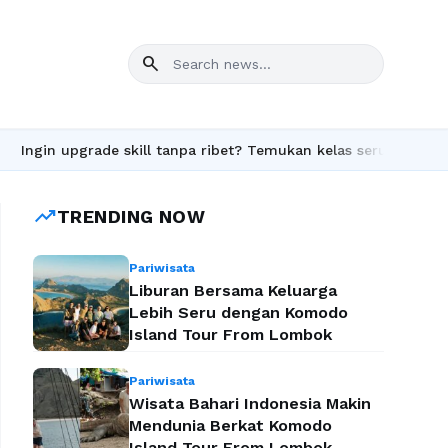
search
de skill tanpa ribet? Temukan kelas seru dan materi lengkap han
trending_up
TRENDING NOW
Pariwisata
Liburan Bersama Keluarga
Lebih Seru dengan Komodo
Island Tour From Lombok
Pariwisata
Wisata Bahari Indonesia Makin
Mendunia Berkat Komodo
Island Tour From Lombok