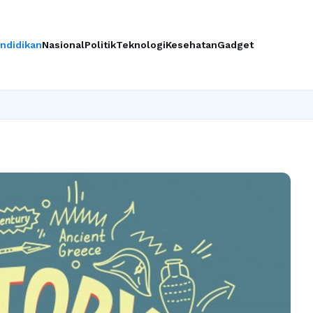
ndidikan
Nasional
Politik
Teknologi
Kesehatan
Gadget
Ingin upgra