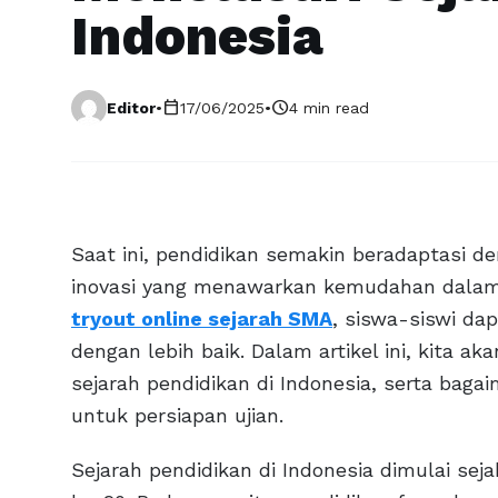
Indonesia
calendar_today
schedule
Editor
•
17/06/2025
•
4 min read
Saat ini, pendidikan semakin beradaptasi d
inovasi yang menawarkan kemudahan dalam b
tryout online sejarah SMA
, siswa-siswi da
dengan lebih baik. Dalam artikel ini, kita 
sejarah pendidikan di Indonesia, serta bagai
untuk persiapan ujian.
Sejarah pendidikan di Indonesia dimulai se