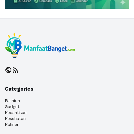
public
rss_feed
Categories
Fashion
Gadget
Kecantikan
Kesehatan
Kuliner