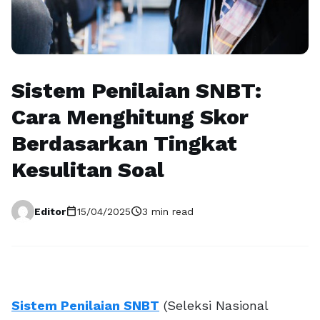
Sistem Penilaian SNBT:
Cara Menghitung Skor
Berdasarkan Tingkat
Kesulitan Soal
calendar_today
schedule
Editor
15/04/2025
3 min read
Sistem Penilaian SNBT
(Seleksi Nasional