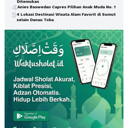
Ditemukan
4
Anies Baswedan Capres Pilihan Anak Muda No. 1
5
4 Lokasi Destinasi Wisata Alam Favorit di Sumut
selain Danau Toba