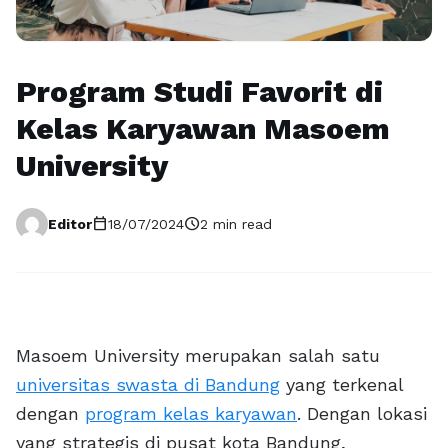
Program Studi Favorit di
Kelas Karyawan Masoem
University
calendar_today
schedule
Editor
18/07/2024
2 min read
Masoem University merupakan salah satu
universitas swasta di Bandung
yang terkenal
dengan
program kelas karyawan
. Dengan lokasi
yang strategis di pusat kota Bandung,