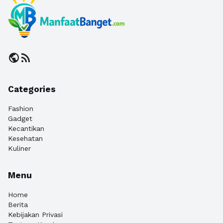
public
rss_feed
Categories
Fashion
Gadget
Kecantikan
Kesehatan
Kuliner
Menu
Home
Berita
Kebijakan Privasi