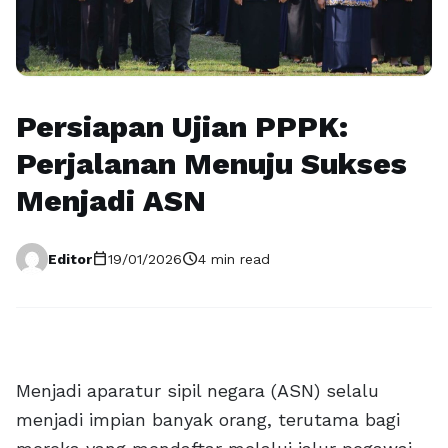
Persiapan Ujian PPPK:
Perjalanan Menuju Sukses
Menjadi ASN
calendar_today
schedule
Editor
19/01/2026
4 min read
Menjadi aparatur sipil negara (ASN) selalu
menjadi impian banyak orang, terutama bagi