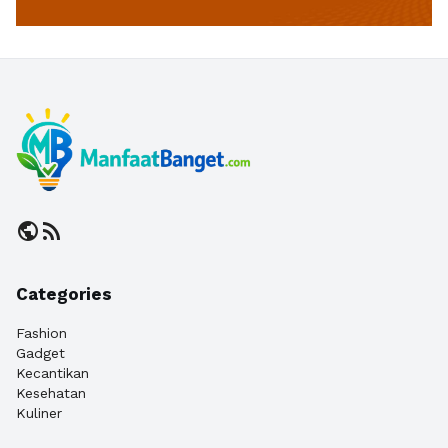
public
rss_feed
Categories
Fashion
Gadget
Kecantikan
Kesehatan
Kuliner